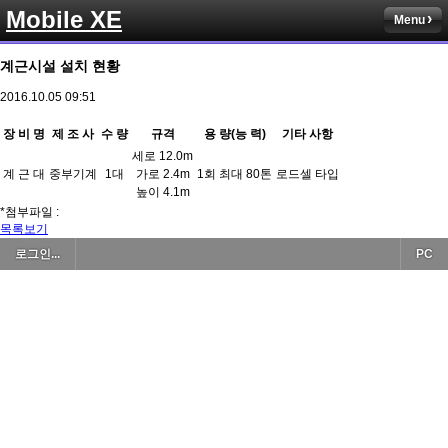
Mobile XE
Menu
계근시설 설치 현황
2016.10.05 09:51
장 비 명
제 조 사
수 량
규격
용 량(능 력)
기타 사항
세로 12.0m
계 근 대
중부기계
1대
가로 2.4m
1회 최대 80톤
로드셀 타입
높이 4.1m
*첨부파일 :
목록보기
로그인...
PC