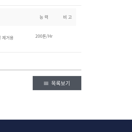
능 력
비 고
200톤/Hr
 제거용
목록보기