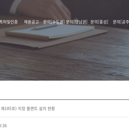
특허및인증
채용공고
문의[수도권]
문의[영남권]
문의[홍성]
문의[공주
 제185호) 지정 플랜트 설치 현황
0:36