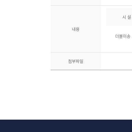
시 설
내용
더블이송
첨부파일