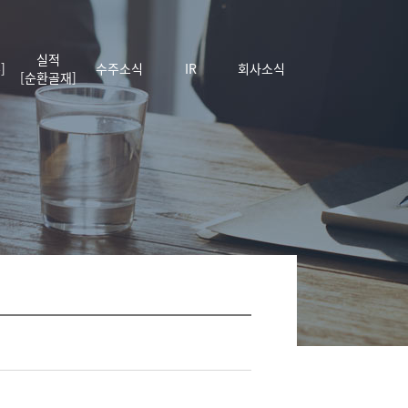
실적
]
수주소식
IR
회사소식
[순환골재]