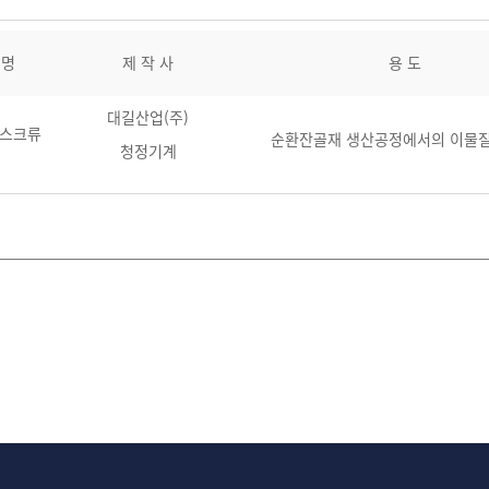
 명
제 작 사
용 도
대길산업(주)
 스크류
순환잔골재 생산공정에서의 이물질
청정기계