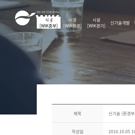
S
WIK
k
i
시설
시설
시설
p
신기술개발
[WIK중부]
[WIK환경]
[WIK경기]
t
o
C
o
n
t
e
n
t
글
쓰
제목
신기술 (환경부
기
작성일
2016.10.05 1