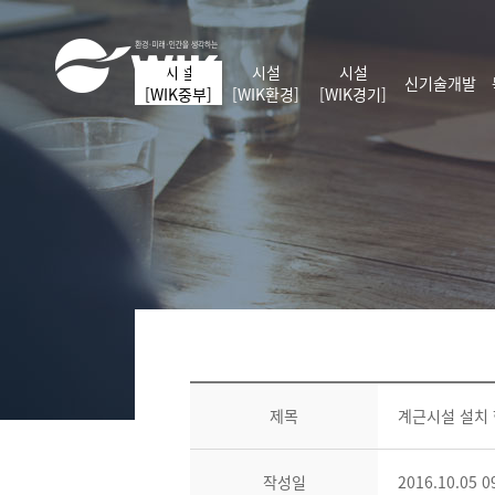
S
WIK
k
i
시설
시설
시설
p
신기술개발
[WIK중부]
[WIK환경]
[WIK경기]
t
o
C
o
n
t
e
n
t
글
쓰
제목
계근시설 설치
기
작성일
2016.10.05 0