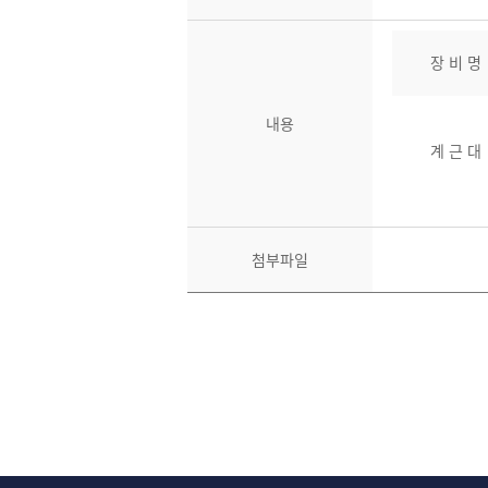
장 비 명
내용
계 근 대
첨부파일