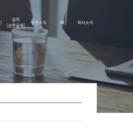
실적
]
수주소식
IR
회사소식
[순환골재]