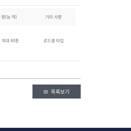
 량(능 력)
기타 사항
 최대 80톤
로드셀 타입
목록보기