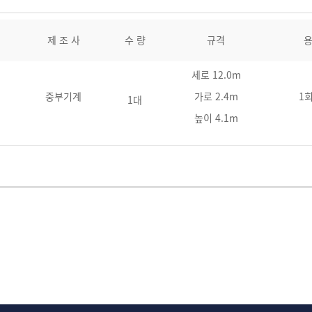
제 조 사
수 량
규격
용
세로 12.0m
중부기계
가로 2.4m
1회
1대
높이 4.1m