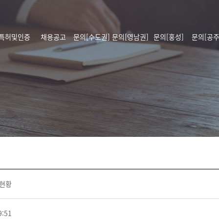
특허및인증
채용공고
문의[수도권]
문의[영남권]
문의[홍성]
문의[공주
 현황
9:51